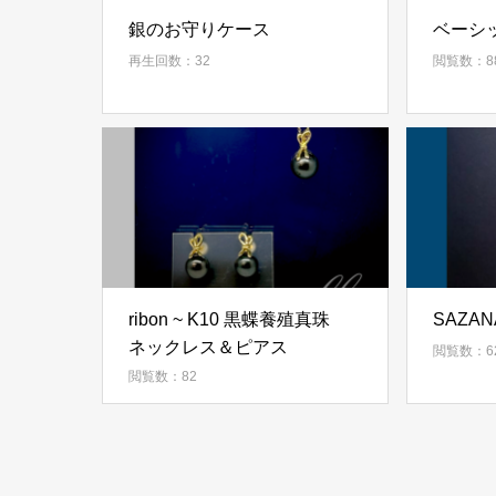
銀のお守りケース
ベーシ
再生回数：32
閲覧数：8
ribon ~ K10 黒蝶養殖真珠
SAZAN
ネックレス＆ピアス
閲覧数：6
閲覧数：82