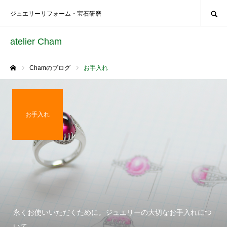
SEARCH
ジュエリーリフォーム・宝石研磨
atelier Cham
Chamのブログ
お手入れ
ホーム
お手入れ
永くお使いいただくために。ジュエリーの大切なお手入れにつ
いて