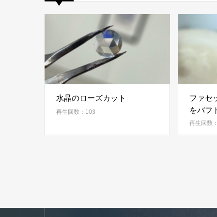
水晶のローズカット
ファセ
をバフ
再生回数：103
再生回数：