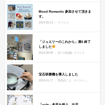
Mood Romantic 参加させて頂きま
す。
2024.06.13
イベント
「ジュエリーのこれから」展6 終了
しました
2024.06.06
日々の記録
イベント
宝石研磨機を導入しました
2024.01.17
宝石のこと
イベント
博多のジュエリ
「yule」冬至を祝う 出店