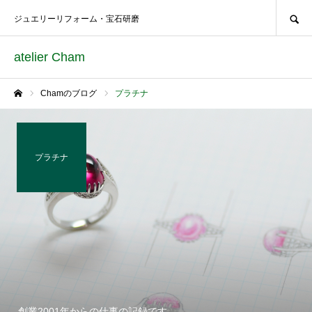
SEARCH
ジュエリーリフォーム・宝石研磨
atelier Cham
Chamのブログ
プラチナ
ホーム
プラチナ
創業2001年からの仕事の記録です。