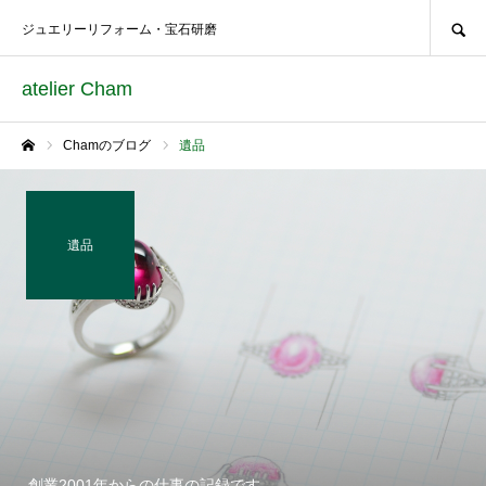
SEARCH
ジュエリーリフォーム・宝石研磨
atelier Cham
Chamのブログ
遺品
ホーム
遺品
創業2001年からの仕事の記録です。