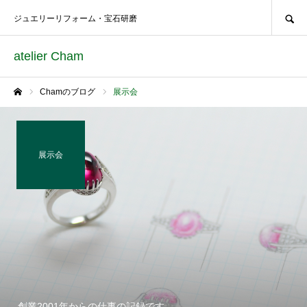
SEARCH
ジュエリーリフォーム・宝石研磨
atelier Cham
Chamのブログ
展示会
ホーム
展示会
創業2001年からの仕事の記録です。