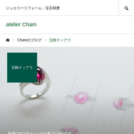
SEARCH
ジュエリーリフォーム・宝石研磨
atelier Cham
Chamのブログ
宝飾ティアラ
ホーム
宝飾ティアラ
創業2001年からの仕事の記録です。