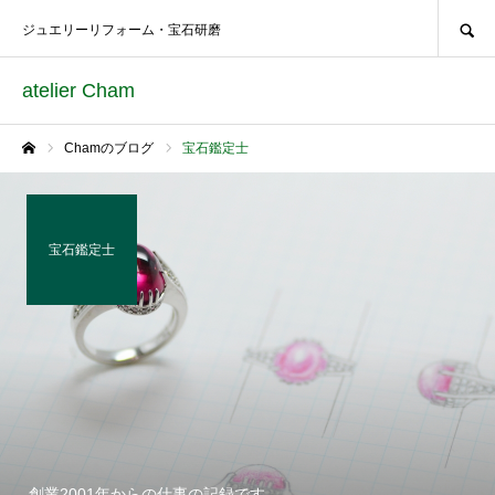
SEARCH
ジュエリーリフォーム・宝石研磨
atelier Cham
Chamのブログ
宝石鑑定士
ホーム
宝石鑑定士
創業2001年からの仕事の記録です。