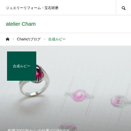
SEARCH
ジュエリーリフォーム・宝石研磨
atelier Cham
Chamのブログ
合成ルビー
ホーム
合成ルビー
創業2001年からの仕事の記録です。