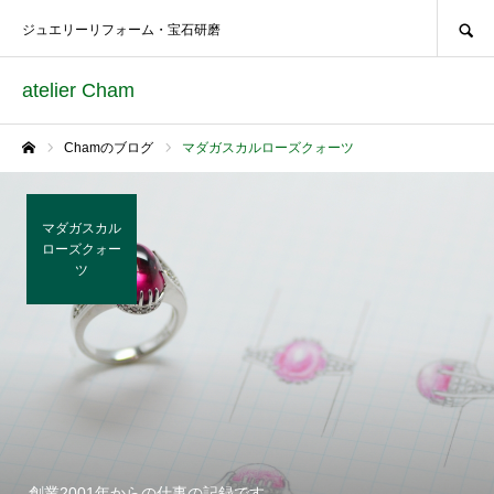
SEARCH
ジュエリーリフォーム・宝石研磨
atelier Cham
Chamのブログ
マダガスカルローズクォーツ
ホーム
マダガスカル
ローズクォー
ツ
創業2001年からの仕事の記録です。