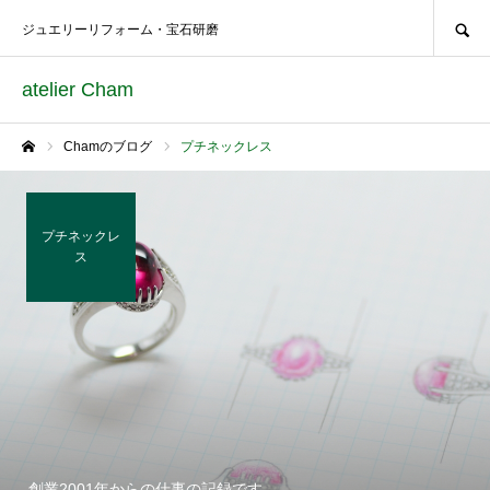
SEARCH
ジュエリーリフォーム・宝石研磨
atelier Cham
Chamのブログ
プチネックレス
ホーム
プチネックレ
ス
創業2001年からの仕事の記録です。