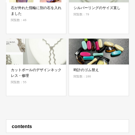
石が外れた指輪に別の石を入れ
シルバーリングのサイズ直し
ました
閲覧数：79
閲覧数：46
カットボールのデザインネック
時計のゴム替え
レス・修理
閲覧数：186
閲覧数：55
contents