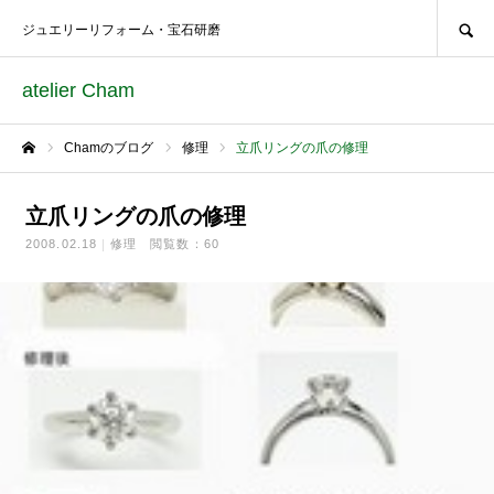
SEARCH
ジュエリーリフォーム・宝石研磨
atelier Cham
Chamのブログ
修理
立爪リングの爪の修理
ホーム
立爪リングの爪の修理
2008.02.18
修理
閲覧数：60