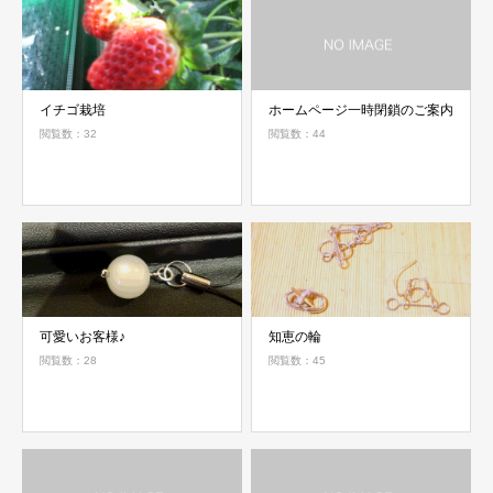
イチゴ栽培
ホームページ一時閉鎖のご案内
閲覧数：32
閲覧数：44
可愛いお客様♪
知恵の輪
閲覧数：28
閲覧数：45