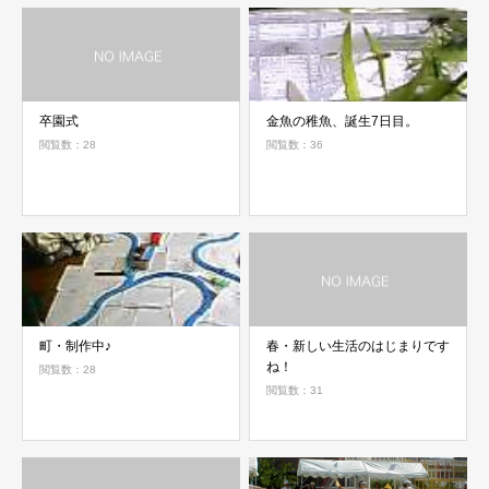
卒園式
金魚の稚魚、誕生7日目。
閲覧数：28
閲覧数：36
町・制作中♪
春・新しい生活のはじまりです
ね！
閲覧数：28
閲覧数：31