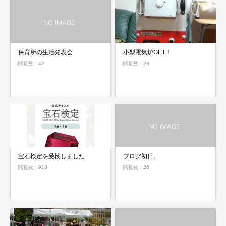
保育所の生活発表会
小型電気炉GET！
閲覧数：42
閲覧数：28
宝石検定を受検しました
ブログ初日。
閲覧数：913
閲覧数：26