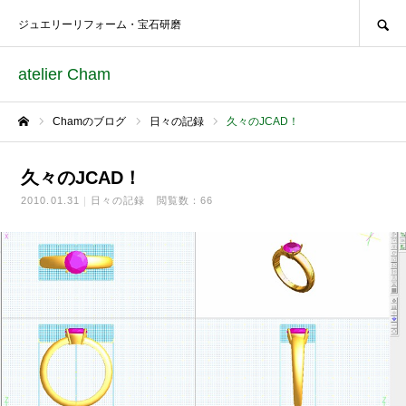
SEARCH
ジュエリーリフォーム・宝石研磨
atelier Cham
Chamのブログ
日々の記録
久々のJCAD！
ホーム
久々のJCAD！
2010.01.31
日々の記録
閲覧数：66