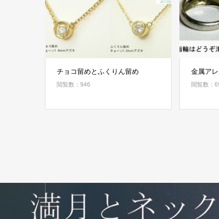
チョコ留めとふくりん留め
金属アレ
閲覧数：946
閲覧数：6