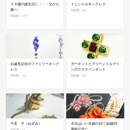
１９歳の誕生日に・・・父から
イニシャルネックレス
娘へ
閲覧数：28
閲覧数：170
お誕生記念のファミリーネック
ガーネットとグリーントルマリ
レス
ンのクロスペンダント
閲覧数：33
閲覧数：25
干支 子（ねずみ）
今日はいい夫婦の日/ご結婚35
周年記念に。
閲覧数：41