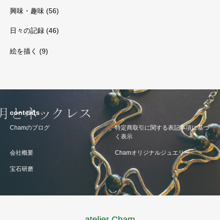
興味・趣味
(56)
日々の記録
(46)
絵を描く
(9)
contents
Chamのブログ
特定商取引に関する表記事項に基づ
く表示
会社概要
Chamオリジナルジュエリー
宝石研磨
atelier Cham